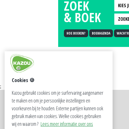
ZOEK
KIES 
& BOEK
KIES
ZOEKE
2008
ZOEK
HOE BOEKEN?
BOEKAGENDA
WACHTRI
2009
POS
2010
OPST
2011
2012
2013
2014
Cookies 🍪
;
2015
Kazou gebruikt cookies om je surfervaring aangenamer
2016
te maken en om je persoonlijke instellingen en
SOCIAL
2017
voorkeuren bij te houden. Externe partijen kunnen ook
2018
gebruik maken van cookies. Welke cookies gebruiken
wij en waarom ?
Lees meer informatie over ons
2019