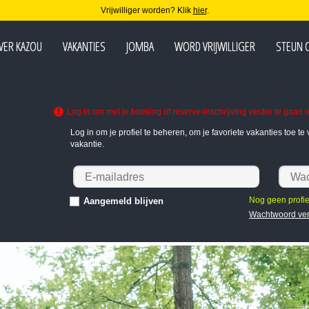
Vrijwilliger worden? Klik
hier
.
VER KAZOU
VAKANTIES
JOMBA
WORD VRIJWILLIGER
STEUN 
Log in om met je boeking of reserve-inschrijving verder te gaan o
Log in om je profiel te beheren, om je favoriete vakanties toe 
vakantie.
Nog geen profi
Aangemeld blijven
Wachtwoord ve