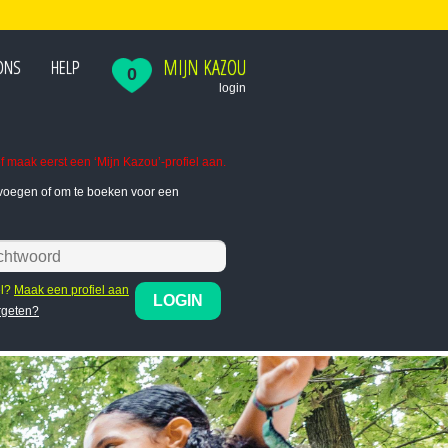
MIJN KAZOU
ONS
HELP
0
login
f maak eerst een ‘Mijn Kazou’-profiel aan.
te voegen of om te boeken voor een
el?
Maak een profiel aan
LOGIN
rgeten?