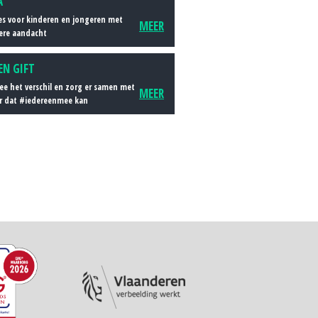
A
es voor kinderen en jongeren met
MEER
ere aandacht
EN GIFT
e het verschil en zorg er samen met
MEER
r dat #iedereenmee kan