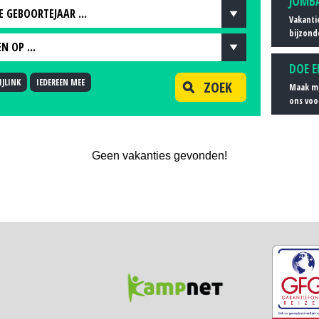
JOMB
JE GEBOORTEJAAR ...
Vakanti
bijzond
 JE GEBOORTEJAAR ...
N OP ...
DOE E
EN OP ...
JLINK
IEDEREEN MEE
ZOEK
Maak me
TCODE
ons voo
APPEN IN DE BUURT VAN...
Geen vakanties gevonden!