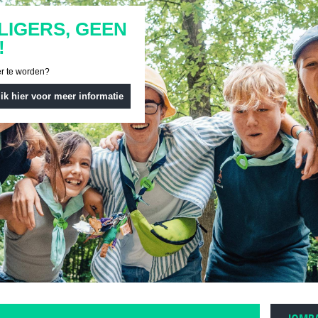
LIGERS, GEEN
!
er te worden?
lik hier voor meer informatie