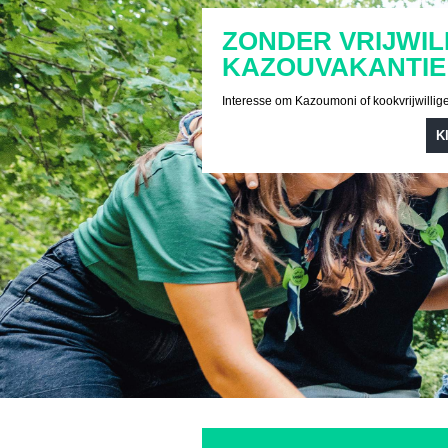
ZONDER VRIJWIL
KAZOUVAKANTIE
Interesse om Kazoumoni of kookvrijwillig
K