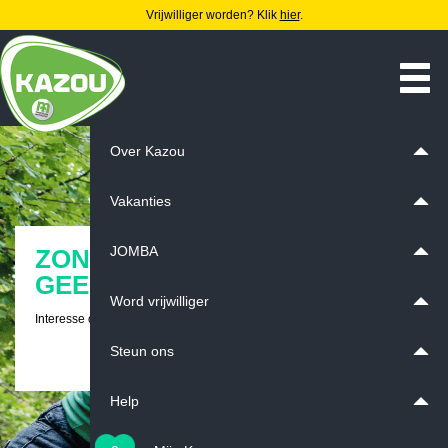
Vrijwilliger worden? Klik
hier
.
Over Kazou
Vakanties
JOMBA
ZONDER VRIJWILLIGERS,
GEEN KAZOUVAKANTIE!
Word vrijwilliger
Interesse om Kazoumoni of kookvrijwilliger te worden?
Steun ons
Klik hier voor meer informatie
Help