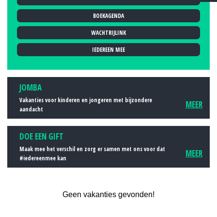
2011
BOEKAGENDA
2012
2013
WACHTRIJLINK
2014
IEDEREEN MEE
2015
2016
JOMBA
2017
Vakanties voor kinderen en jongeren met bijzondere
MEER
2018
aandacht
2019
DOE EEN GIFT
Maak mee het verschil en zorg er samen met ons voor dat
MEER
#iedereenmee kan
Geen vakanties gevonden!