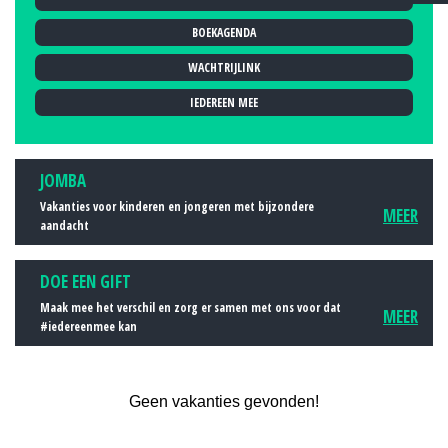
2011
BOEKAGENDA
2012
2013
WACHTRIJLINK
2014
IEDEREEN MEE
2015
2016
JOMBA
2017
Vakanties voor kinderen en jongeren met bijzondere
MEER
2018
aandacht
2019
DOE EEN GIFT
Maak mee het verschil en zorg er samen met ons voor dat
MEER
#iedereenmee kan
Geen vakanties gevonden!