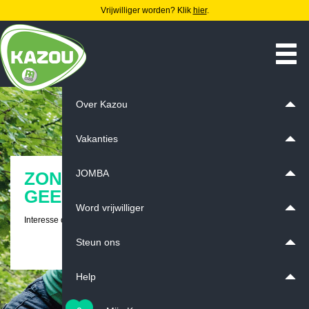
Vrijwilliger worden? Klik
hier
.
Over Kazou
Vakanties
JOMBA
ZONDER VRIJWILLIGERS,
GEEN KAZOUVAKANTIE!
Word vrijwilliger
Interesse om Kazoumoni of kookvrijwilliger te worden?
Steun ons
Klik hier voor meer informatie
Help