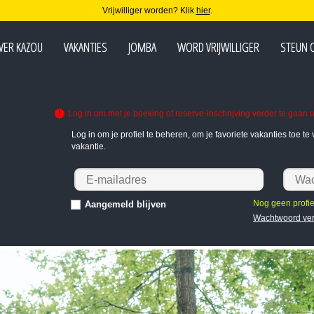
Vrijwilliger worden? Klik
hier
.
VER KAZOU
VAKANTIES
JOMBA
WORD VRIJWILLIGER
STEUN 
Log in om met je boeking of reserve-inschrijving verder te gaan o
Log in om je profiel te beheren, om je favoriete vakanties toe 
vakantie.
Nog geen profi
Aangemeld blijven
Wachtwoord ve