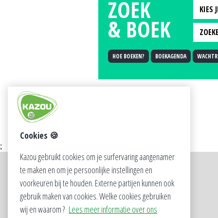
ZOEK
KIES 
& BOEK
KIES
ZOEKE
2008
ZOEK
HOE BOEKEN?
BOEKAGENDA
WACHTRI
2009
POS
2010
OPST
2011
2012
2013
2014
Cookies 🍪
;
2015
Kazou gebruikt cookies om je surfervaring aangenamer
2016
te maken en om je persoonlijke instellingen en
SOCIAL
2017
voorkeuren bij te houden. Externe partijen kunnen ook
2018
gebruik maken van cookies. Welke cookies gebruiken
wij en waarom ?
Lees meer informatie over ons
2019