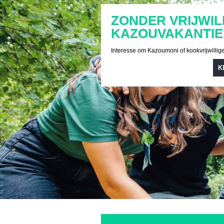
ZONDER VRIJWIL
KAZOUVAKANTIE
Interesse om Kazoumoni of kookvrijwillig
K