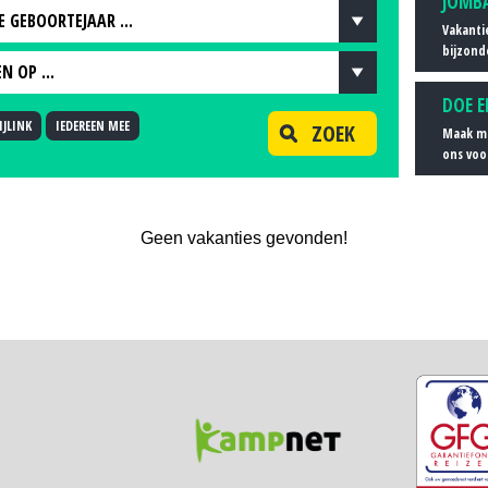
JOMB
JE GEBOORTEJAAR ...
Vakanti
bijzond
 JE GEBOORTEJAAR ...
N OP ...
DOE E
EN OP ...
JLINK
IEDEREEN MEE
ZOEK
Maak me
TCODE
ons voo
APPEN IN DE BUURT VAN...
Geen vakanties gevonden!