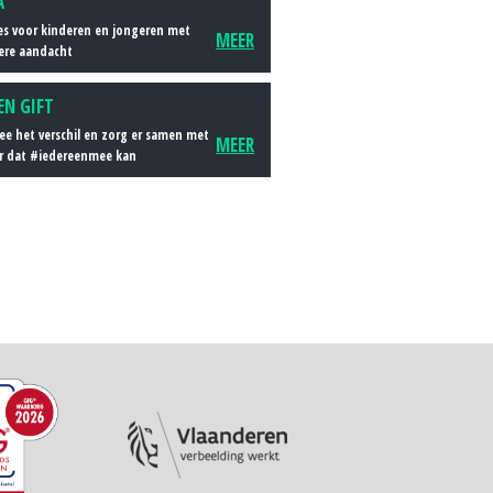
A
es voor kinderen en jongeren met
MEER
ere aandacht
EN GIFT
e het verschil en zorg er samen met
MEER
r dat #iedereenmee kan