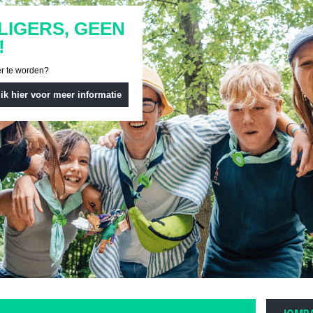
LIGERS, GEEN
!
er te worden?
lik hier voor meer informatie