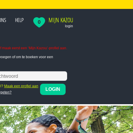
MIJN KAZOU
ONS
HELP
0
login
f maak eerst een ‘Mijn Kazou’-profiel aan.
te voegen of om te boeken voor een
el?
Maak een profiel aan
LOGIN
rgeten?