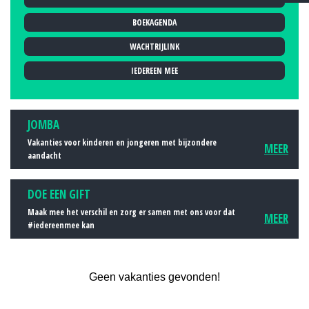
2011
BOEKAGENDA
2012
2013
WACHTRIJLINK
2014
IEDEREEN MEE
2015
2016
JOMBA
2017
Vakanties voor kinderen en jongeren met bijzondere
MEER
2018
aandacht
2019
DOE EEN GIFT
Maak mee het verschil en zorg er samen met ons voor dat
MEER
#iedereenmee kan
Geen vakanties gevonden!