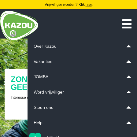
Vrijwilliger worden? Klik
hier
.
Over Kazou
Vakanties
JOMBA
ZONDER VRIJWILLIGERS,
GEEN KAZOUVAKANTIE!
Word vrijwilliger
Interesse om Kazoumoni of kookvrijwilliger te worden?
Steun ons
Klik hier voor meer informatie
Help