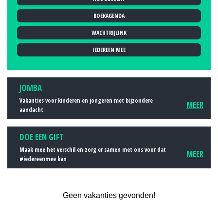
2011
BOEKAGENDA
2012
2013
WACHTRIJLINK
2014
IEDEREEN MEE
2015
2016
JOMBA
2017
Vakanties voor kinderen en jongeren met bijzondere
MEER
2018
aandacht
2019
DOE EEN GIFT
Maak mee het verschil en zorg er samen met ons voor dat
MEER
#iedereenmee kan
Geen vakanties gevonden!