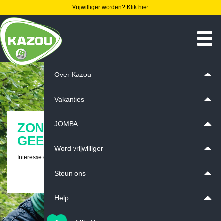
Vrijwilliger worden? Klik
hier
.
Over Kazou
Vakanties
JOMBA
ZONDER VRIJWILLIGERS,
GEEN KAZOUVAKANTIE!
Word vrijwilliger
Interesse om Kazoumoni of kookvrijwilliger te worden?
Steun ons
Klik hier voor meer informatie
Help