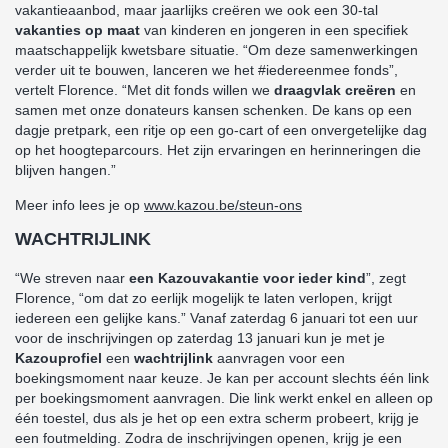
vakantieaanbod, maar jaarlijks creëren we ook een 30-tal
vakanties op maat
van kinderen en jongeren in een specifiek
maatschappelijk kwetsbare situatie. “Om deze samenwerkingen
verder uit te bouwen, lanceren we het #iedereenmee fonds”,
vertelt Florence. “Met dit fonds willen we
draagvlak creëren
en
samen met onze donateurs kansen schenken. De kans op een
dagje pretpark, een ritje op een go-cart of een onvergetelijke dag
op het hoogteparcours. Het zijn ervaringen en herinneringen die
blijven hangen.”
Meer info lees je op
www.kazou.be/steun-ons
WACHTRIJLINK
“We streven naar
een Kazouvakantie voor ieder kind
”, zegt
Florence, “om dat zo eerlijk mogelijk te laten verlopen, krijgt
iedereen een gelijke kans.”
Vanaf zaterdag 6 januari tot een uur
voor de inschrijvingen op zaterdag 13 januari kun je met je
Kazouprofiel
een
wachtrijlink
aanvragen voor een
boekingsmoment naar keuze. Je kan per account slechts één link
per boekingsmoment aanvragen. Die link werkt enkel en alleen op
één toestel, dus als je het op een extra scherm probeert, krijg je
een foutmelding. Zodra de inschrijvingen openen, krijg je een