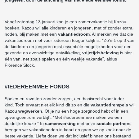
jongeren, door de lancering van het #iedereenmee fonds.
Vanaf zaterdag 13 januari kan je een zomervakantie bij Kazou
boeken. Kazou wil alle kinderen en jongeren, met of zonder extra
noden, blij maken met een
vakantiedroom
. Al merken we dat die
vakantiedroom niet voor iedereen toegankelijk is. “Zo’n 1 op 8 van
de kinderen en jongeren mist essentiële mogelijkheden voor een
gezonde en evenwichtige ontwikkeling,
vrijetijdsbeleving
is hier
één van, net zoals spelen en één weekje vakantie”, aldus
Florence Slock.
#IEDEREENMEE FONDS
Spelen en ravotten zonder zorgen, een basisrecht voor ieder
kind. Toch ervaart niet elk kind dit zo en die
vakantiedrempels
wil
Kazou
wegwerken
. Of je nu een hoge zorgnood hebt of in een
opvangcentrum verblijft. “Met #iedereenmee maken we een
duidelijke keuze.” In
samenwerking
met onze
sociale partners
brengen we vakantienoden in kaart en gaan we op zoek naar de
beste vakantie. Liefst doen we dat inclusief binnen ons bestaand