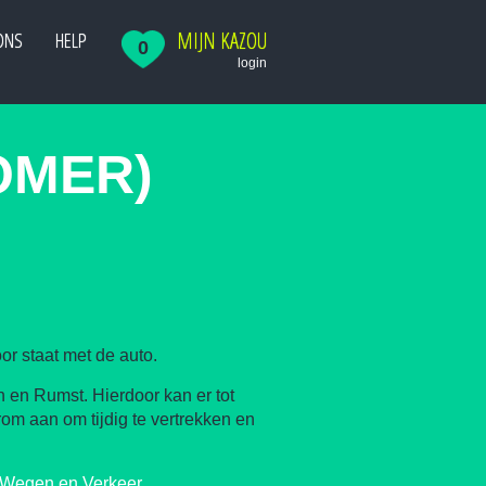
MIJN KAZOU
ONS
HELP
0
login
OMER)
oor staat met de auto.
 en Rumst. Hierdoor kan er tot
om aan om tijdig te vertrekken en
 Wegen en Verkeer
.