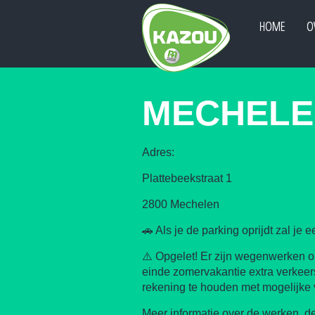
HOME
O
MECHELE
Adres:
Plattebeekstraat 1
2800 Mechelen
🚗 Als je de parking oprijdt zal j
⚠️ Opgelet! Er zijn wegenwerken o
einde zomervakantie extra verkeers
rekening te houden met mogelijke
Meer informatie over de werken, de