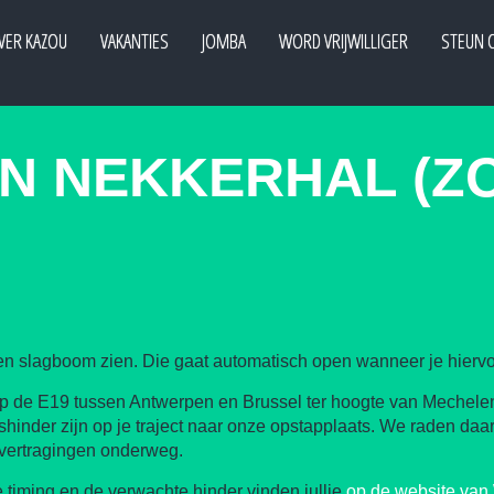
VER KAZOU
VAKANTIES
JOMBA
WORD VRIJWILLIGER
STEUN 
N NEKKERHAL (Z
e een slagboom zien. Die gaat automatisch open wanneer je hierv
p de E19 tussen Antwerpen en Brussel ter hoogte van Mechelen
hinder zijn op je traject naar onze opstapplaats. We raden daar
 vertragingen onderweg.
 timing en de verwachte hinder vinden jullie
op de website van