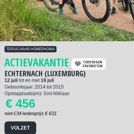
TERUG NAAR HOMEPAGINA
ACTIEVAKANTIE
TOEVOEGEN
FAVORIETEN
ECHTERNACH (LUXEMBURG)
12 juli
tot en met
19 juli
Geboortejaar:
2014
tot
2015
Opstapplaats(en): Sint-Niklaas
€ 456
niet-CM-ledenprijs € 631
VOLZET