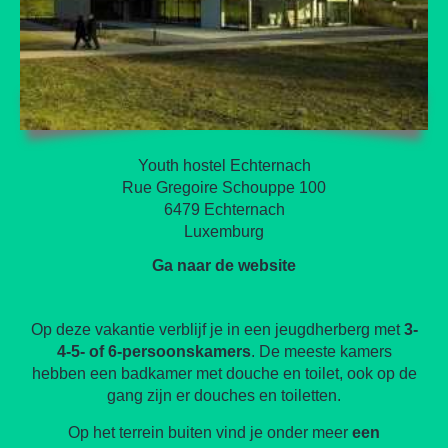
Youth hostel Echternach
Rue Gregoire Schouppe 100
6479 Echternach
Luxemburg
Ga naar de website
Op deze vakantie verblijf je in een jeugdherberg met
3-
4-5- of 6-persoonskamers
. De meeste kamers
hebben een badkamer met douche en toilet, ook op de
gang zijn er douches en toiletten.
Op het terrein buiten vind je onder meer
een