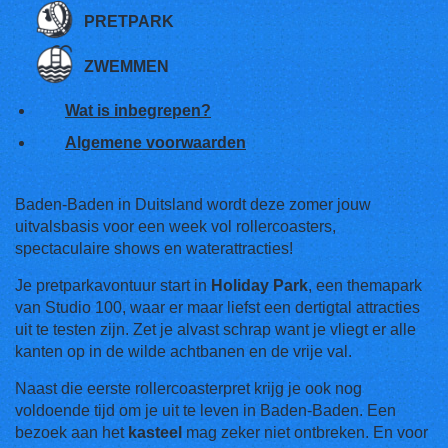
PRETPARK
ZWEMMEN
Wat is inbegrepen?
Algemene voorwaarden
Baden-Baden in Duitsland wordt deze zomer jouw
uitvalsbasis voor een week vol rollercoasters,
spectaculaire shows en waterattracties!
Je pretparkavontuur start in
Holiday Park
, een themapark
van Studio 100, waar er maar liefst een dertigtal attracties
uit te testen zijn. Zet je alvast schrap want je vliegt er alle
kanten op in de wilde achtbanen en de vrije val.
Naast die eerste rollercoasterpret krijg je ook nog
voldoende tijd om je uit te leven in Baden-Baden. Een
bezoek aan het
kasteel
mag zeker niet ontbreken. En voor