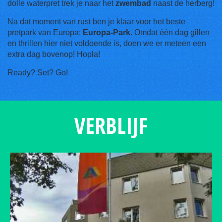
dolle waterpret trek je naar het
zwembad
naast de herberg!
Na dat moment van rust ben je klaar voor het beste
pretpark van Europa:
Europa-Park
. Omdat één dag gillen
en thrillen hier niet voldoende is, doen we er meteen een
extra dag bovenop! Hopla!
Ready? Set? Go!
VERBLIJF