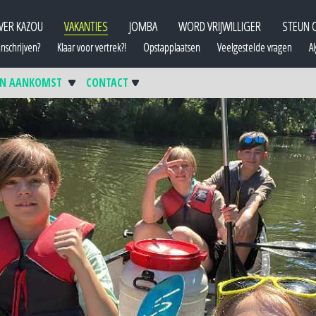
VER KAZOU
VAKANTIES
JOMBA
WORD VRIJWILLIGER
STEUN 
nschrijven?
Klaar voor vertrek?!
Opstapplaatsen
Veelgestelde vragen
A
 EN AANKOMST
CONTACT