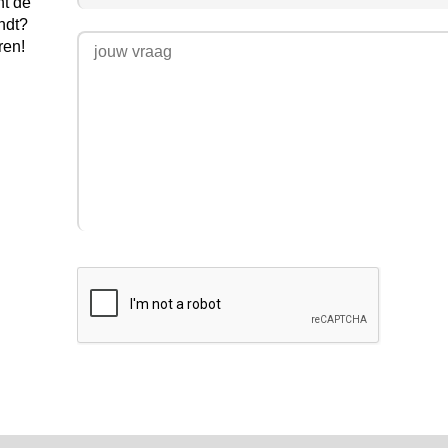
nt de
ndt?
ren!