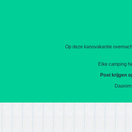
Op deze kanovakantie overnacht
Elke camping hee
Post krijgen o
Daarom v