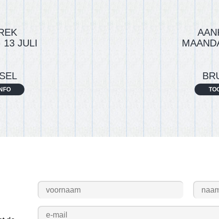
REK
AAN
13 JULI
MAANDA
SEL
BR
NFO
TO