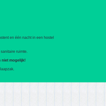
tent en één nacht in een hostel
sanitaire ruimte.
 niet mogelijk!
slaapzak.