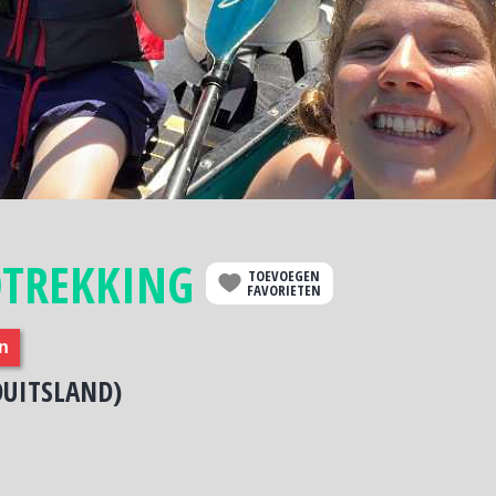
OTREKKING
TOEVOEGEN
FAVORIETEN
en
DUITSLAND)