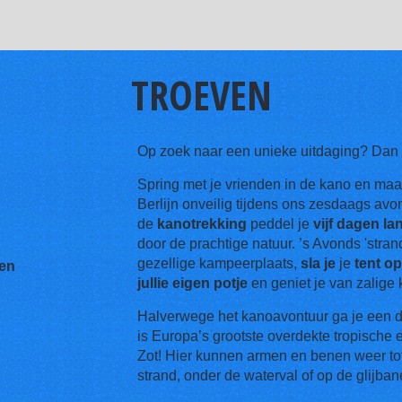
TROEVEN
Op zoek naar een unieke uitdaging? Dan m
Spring met je vrienden in de kano en maa
Berlijn onveilig tijdens ons zesdaags avo
de
kanotrekking
peddel je
vijf dagen la
door de prachtige natuur. ’s Avonds 'stra
gezellige kampeerplaats,
sla je
je
tent o
den
jullie eigen potje
en geniet je van zalig
Halverwege het kanoavontuur ga je een 
is Europa’s grootste overdekte tropische 
Zot! Hier kunnen armen en benen weer tot r
strand, onder de waterval of op de glijban