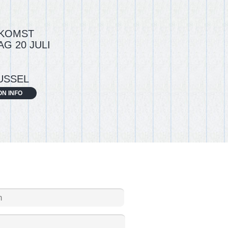
KOMST
G 20 JULI
USSEL
ON INFO