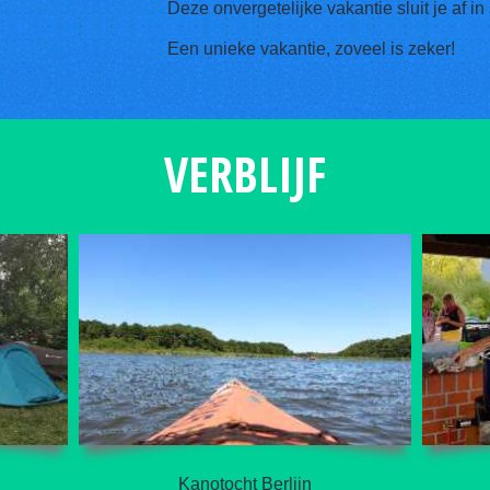
Deze onvergetelijke vakantie sluit je af in s
Een unieke vakantie, zoveel is zeker!
VERBLIJF
Kanotocht Berlijn