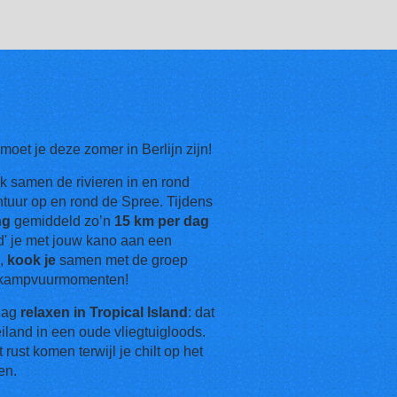
oet je deze zomer in Berlijn zijn!
k samen de rivieren in en rond
ntuur op en rond de Spree. Tijdens
ng
gemiddeld zo’n
15 km per dag
nd' je met jouw kano aan een
p
,
kook je
samen met de groep
e kampvuurmomenten!
dag
relaxen in Tropical Island
: dat
eiland in een oude vliegtuigloods.
ust komen terwijl je chilt op het
en.