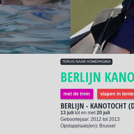
TERUG NAAR HOMEPAGINA
BERLIJN KAN
met de trein
slapen in tent
BERLIJN - KANOTOCHT (
13 juli
tot en met
20 juli
Geboortejaar:
2012
tot
2013
Opstapplaats(en): Brussel