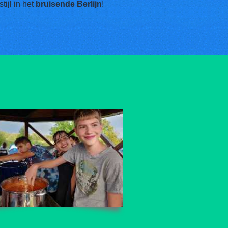
tijl in het
bruisende Berlijn
!