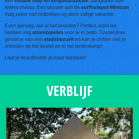
een
initiatie step én
longboardskate
, aangepast aan
ieders niveau. Een bezoek aan de
surfhotspot Mimizan
mag zeker niet ontbreken op deze zalige vakantie.
Even genoeg van al het boarden? Perfect, want we
hebben nog
strandspelen
voor je in petto. Tussendoor
geniet je van een
stadsbezoek
en kan je chillen met je
vrienden op het strand en in het tentenkamp!
Laat je boardkoorts al maar toeslaan!
VERBLIJF