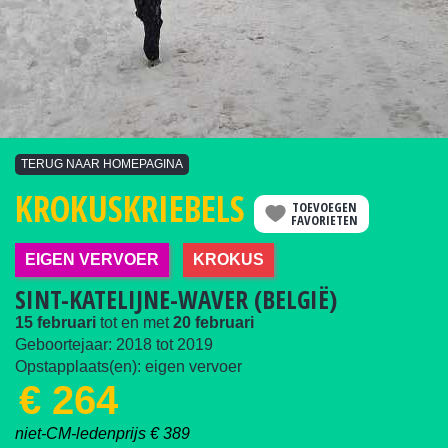
TERUG NAAR HOMEPAGINA
KROKUSKRIEBELS
TOEVOEGEN
FAVORIETEN
EIGEN VERVOER
KROKUS
SINT-KATELIJNE-WAVER (BELGIË)
15 februari
tot en met
20 februari
Geboortejaar:
2018
tot
2019
Opstapplaats(en): eigen vervoer
€ 264
niet-CM-ledenprijs € 389