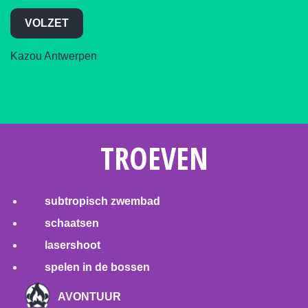
VOLZET
Kazou Antwerpen
TROEVEN
subtropisch zwembad
schaatsen
lasershoot
spelen in de bossen
AVONTUUR