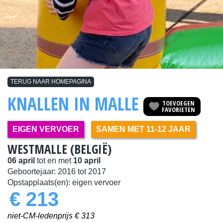
TERUG NAAR HOMEPAGINA
KNALLEN IN MALLE
TOEVOEGEN
FAVORIETEN
EIGEN VERVOER
SAMEN MET 11-12 JAAR
WESTMALLE (BELGIË)
06 april
tot en met
10 april
Geboortejaar:
2016
tot
2017
Opstapplaats(en): eigen vervoer
€ 213
niet-CM-ledenprijs € 313