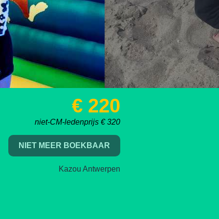
€ 220
niet-CM-ledenprijs € 320
NIET MEER BOEKBAAR
Kazou Antwerpen