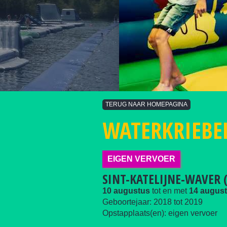
TERUG NAAR HOMEPAGINA
WATERKRIEBE
EIGEN VERVOER
SINT-KATELIJNE-WAVER (
10 augustus
tot en met
14 augus
Geboortejaar:
2018
tot
2019
Opstapplaats(en): eigen vervoer