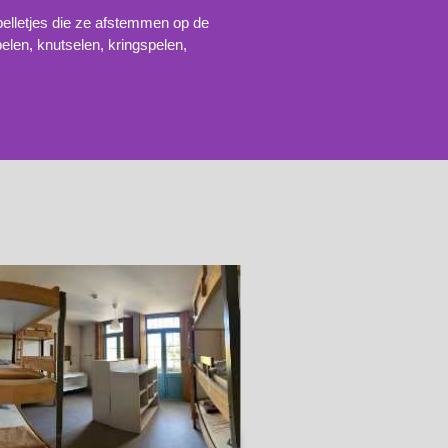
lletjes die ze afstemmen op de
elen, knutselen, kringspelen,