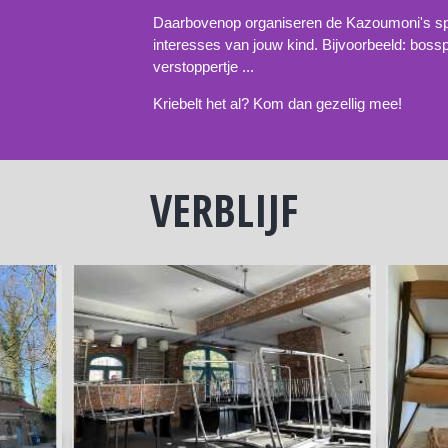
Daarbovenop organiseren de Kazoumoni's spe
interesses van jouw kind. Bijvoorbeeld: bossp
verstoppertje ...
Kriebelt het al? Kom dan gezellig mee!
VERBLIJF