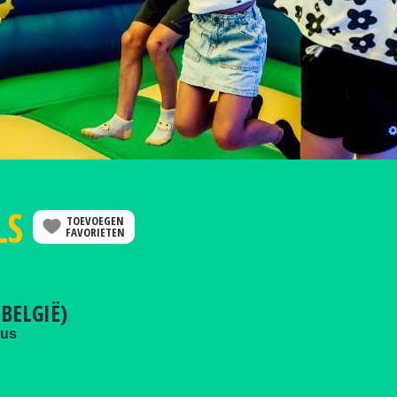
LS
TOEVOEGEN
FAVORIETEN
BELGIË)
tus