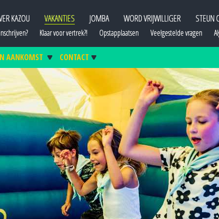
VER KAZOU
VAKANTIES
JOMBA
WORD VRIJWILLIGER
STEUN 
nschrijven?
Klaar voor vertrek?!
Opstapplaatsen
Veelgestelde vragen
A
 EN AANKOMST
CONTACT