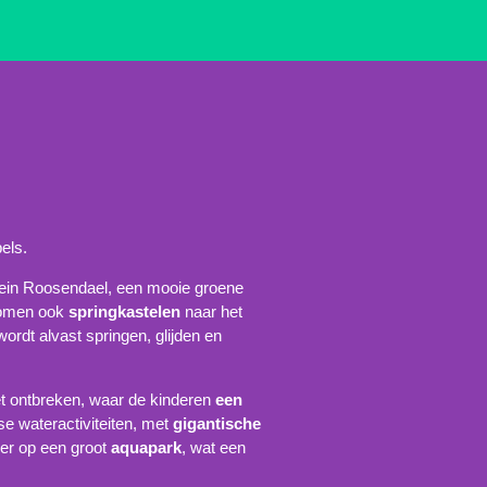
els.
omein Roosendael, een mooie groene
komen ook
springkastelen
naar het
wordt alvast springen, glijden en
t ontbreken, waar de kinderen
een
e wateractiviteiten, met
gigantische
er op een groot
aquapark
, wat een