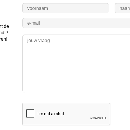
nt de
ndt?
ren!