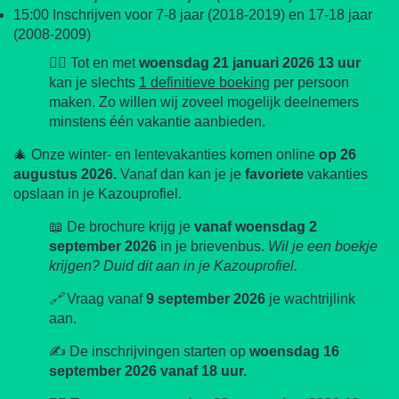
15:00 Inschrijven voor 7-8 jaar (2018-2019) en 17-18 jaar
(2008-2009)
✌🏼 Tot en met
woensdag 21 januari 2026 13 uur
kan je slechts
1 definitieve boeking
per persoon
maken. Zo willen wij zoveel mogelijk deelnemers
minstens één vakantie aanbieden.
🎄 Onze winter- en lentevakanties komen online
op
26
augustus 2026.
Vanaf dan kan je je
favoriete
vakanties
opslaan in je Kazouprofiel.
📖 De brochure krijg je
vanaf woensdag 2
september 2026
in je brievenbus.
Wil je een boekje
krijgen? Duid dit aan in je Kazouprofiel.
🔗
Vraag vanaf
9
september 2026
je wachtrijlink
aan.
✍️ De inschrijvingen starten op
woensdag 16
september 2026 vanaf 18 uur.