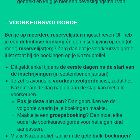
geboekt en krijg je hier een bevestigingsmail van.
↕️
VOORKEURSVOLGORDE
Ben je op
meerdere
reservelijsten
ingeschreven OF heb
je een
definitieve
boeking
én een inschrijving op een (of
meer)
reservelijst
(en)? Zorg dan dat je voorkeursvolgorde
juist staat bij de boekingen op je Kazouprofiel.
Dit geldt enkel tijdens
de eerste dagen na de start van
de inschrijvingen
(in september en januari).
Je zet 's avonds je
voorkeursvolgorde
juist, zodat het
Kazouteam de dag nadien aan de slag kan met alle
voorkeuren.
Pas je deze niet aan
? Dan gebruiken we de
volgorde waarin je je boekingen maakte.
Maakte je een
groepsboeking
? Dan moet elke
ouder de voorkeursvolgorde voor het eigen kind
aanpassen.
Via je Kazouprofiel kan je in de
gele
balk
'
boekingen
'