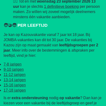
✌🏼 Tot en met
woensdag 23 september 2026 13
uur
kan je slechts
1 definitieve boeking
per persoon
maken. Zo willen wij zoveel mogelijk deelnemers
minstens één vakantie aanbieden.
🧑‍🤝‍🧑
PER LEEFTIJD
Je kan op Kazouvakantie vanaf 7 jaar tot 18 jaar. Bij
JOMBA-vakanties kan dit tot 30 jaar. De vakanties bij
Kazou zijn op maat gemaakt van
leeftijdsgroepen
per
2
jaar
. Meer info over de bestemmingen & afspraken per
leeftijd, vind je hier:
7-8 jarigen
9-10 jarigen
11-12 jarigen
13-14 jarigen
15-16 jarigen
17-18 jarigen
Is er
extra ondersteuning
nodig
op vakantie
? Dan kan je
kiezen voor een vakantie bij de leeftijdsgroep en geef je