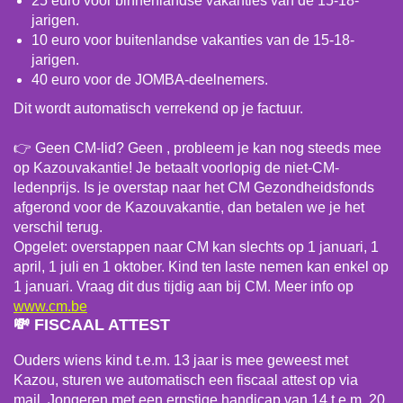
25 euro voor binnenlandse vakanties van de 15-18-
jarigen.
10 euro voor buitenlandse vakanties van de 15-18-
jarigen.
40 euro voor de JOMBA-deelnemers.
Dit wordt automatisch verrekend op je factuur.
👉 Geen CM-lid? Geen , probleem je kan nog steeds mee
op Kazouvakantie! Je betaalt voorlopig de niet-CM-
ledenprijs. Is je overstap naar het CM Gezondheidsfonds
afgerond voor de Kazouvakantie, dan betalen we je het
verschil terug.
Opgelet: overstappen naar CM kan slechts op 1 januari, 1
april, 1 juli en 1 oktober. Kind ten laste nemen kan enkel op
1 januari. Vraag dit dus tijdig aan bij CM. Meer info op
www.cm.be
💸 FISCAAL ATTEST
Ouders wiens kind t.e.m. 13 jaar is mee geweest met
Kazou, sturen we automatisch een fiscaal attest op via
mail. Jongeren met een ernstige handicap van 14 t.e.m. 20