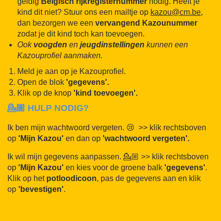
geldig
Belgisch rijkregisternummer
nodig. Heeft je
kind dit niet? Stuur ons een mailtje op
kazou@cm.be,
dan bezorgen we een
vervangend Kazounummer
zodat je dit kind toch kan toevoegen.
Ook
voogden
en
jeugdinstellingen
kunnen een
Kazouprofiel aanmaken.
Meld je aan op je Kazouprofiel.
Open de blok
'gegevens'.
Klik op de knop
'kind toevoegen'.
💁🏽 HULP NODIG?
Ik ben mijn wachtwoord vergeten. 😢 >> klik rechtsboven
op
'Mijn Kazou'
en dan op
'wachtwoord vergeten'.
Ik wil mijn gegevens aanpassen. 💁🏼 >> klik rechtsboven
op
'Mijn Kazou'
en kies voor de groene balk
'gegevens'
.
Klik op het
potloodicoon
, pas de gegevens aan en klik
op
'bevestigen'
.