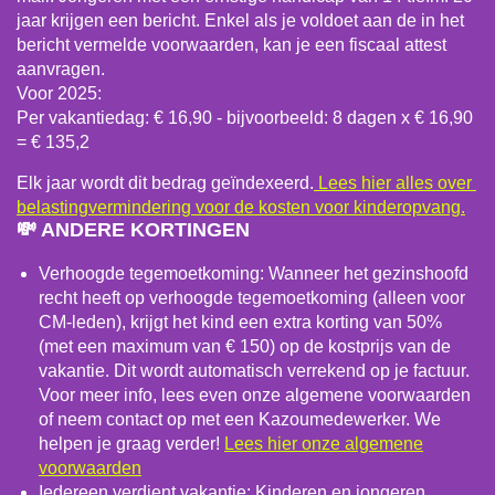
jaar krijgen een bericht. Enkel als je voldoet aan de in het
bericht vermelde voorwaarden, kan je een fiscaal attest
aanvragen.
Voor 2025:
Per vakantiedag: € 16,90 - b
ijvoorbeeld: 8 dagen x € 16,90
= € 135,2
Elk jaar wordt dit bedrag geïndexeerd.
Lees hier alles over
b
elastingvermindering voor de kosten voor kinderopvang.
💸 ANDERE KORTINGEN
Verhoogde tegemoetkoming: Wanneer het gezinshoofd
recht heeft op verhoogde tegemoetkoming (alleen voor
CM-leden), krijgt het kind een extra korting van 50%
(met een maximum van € 150) op de kostprijs van de
vakantie. Dit wordt automatisch verrekend op je factuur.
Voor meer info, lees even onze algemene voorwaarden
of neem contact op met een Kazoumedewerker. We
helpen je graag verder!
Lees hier onze algemene
voorwaarden
Iedereen verdient vakantie: Kinderen en jongeren