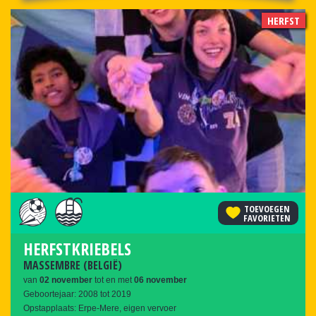
HERFST
TOEVOEGEN
FAVORIETEN
HERFSTKRIEBELS
MASSEMBRE (BELGIË)
van
02
november
tot en met
06
november
Geboortejaar: 2008 tot 2019
Opstapplaats: Erpe-Mere, eigen vervoer