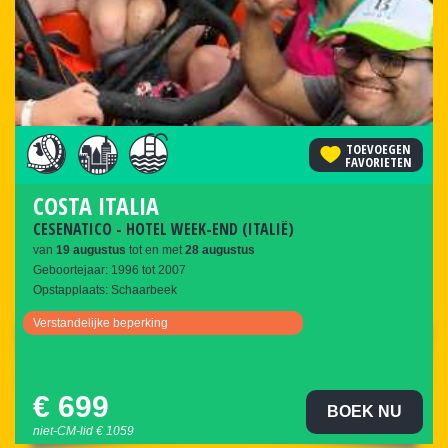
2014
2015
2016
2017
2018
TOEVOEGEN
FAVORIETEN
2019
COSTA ITALIA
CESENATICO - HOTEL WEEK-END (ITALIË)
van
19
augustus
tot en met
28
augustus
Geboortejaar: 1996 tot 2007
Opstapplaats: Schaarbeek
verstandelijke beperking
€ 699
BOEK NU
niet-CM-lid € 1059