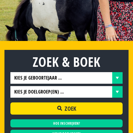
ZOEK
& BOEK
KIES JE GEBOORTEJAAR ...
KIES JE GEBOORTEJAAR ...
KIES JE DOELGROEP(EN) ...
OUDER DAN 1996
ADHD
1996
ZOEK
AUTISME
1997
HOE INSCHRIJVEN?
1998
BEDPLASSEN