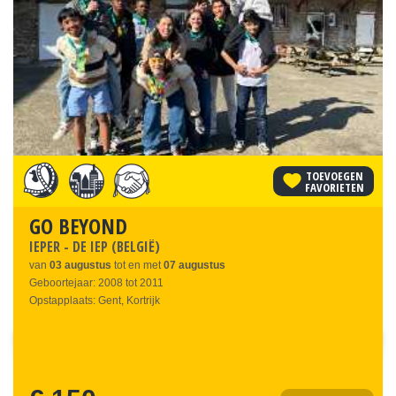
TOEVOEGEN
FAVORIETEN
GO BEYOND
IEPER - DE IEP (BELGIË)
van
03
augustus
tot en met
07
augustus
Geboortejaar: 2008 tot 2011
Opstapplaats: Gent, Kortrijk